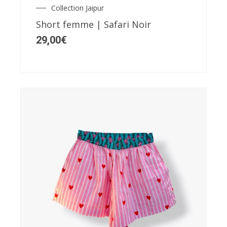
Collection Jaipur
options
Short femme | Safari Noir
peuvent
29,00
€
être
choisies
sur
la
page
du
produit
Ce
produit