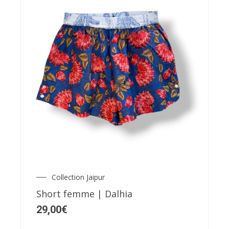
produit
Ce
produit
a
plusieurs
variations.
Les
Collection Jaipur
options
Short femme | Dalhia
peuvent
29,00
€
être
choisies