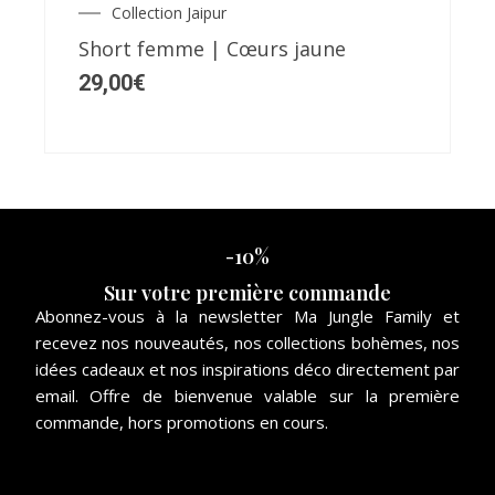
Collection Jaipur
options
Short femme | Cœurs jaune
peuvent
29,00
€
être
choisies
sur
la
page
du
-10%
produit
Sur votre première commande
Abonnez-vous à la newsletter Ma Jungle Family et
recevez nos nouveautés, nos collections bohèmes, nos
idées cadeaux et nos inspirations déco directement par
email. Offre de bienvenue valable sur la première
commande, hors promotions en cours.