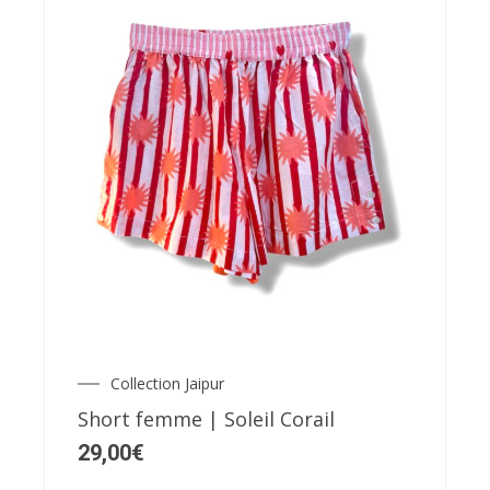
Ce
produit
a
plusieurs
variations.
Les
Collection Jaipur
options
Short femme | Soleil Corail
peuvent
29,00
€
être
choisies