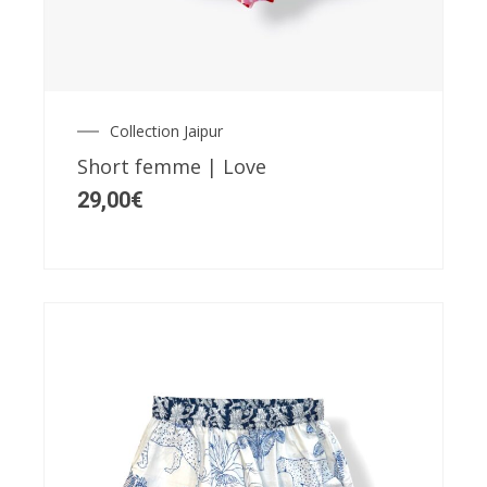
a
plusieurs
variations.
Les
Collection Jaipur
options
Short femme | Love
peuvent
29,00
€
être
choisies
sur
la
page
du
produit