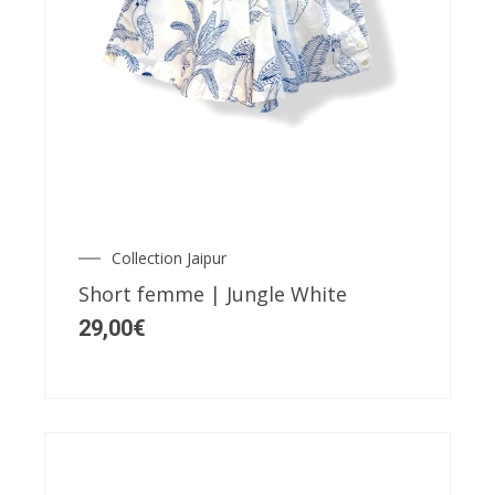
Ce
produit
a
plusieurs
variations.
Les
Collection Jaipur
options
Short femme | Jungle White
peuvent
29,00
€
être
choisies
sur
la
page
du