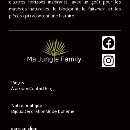
d’autres horizons inspirants, avec un goût pour les
matières naturelles, le blockprint, le fait-main et les
pièces qui racontent une histoire.
F
I
a
n
c
s
e
t
Pages
b
a
À propos
Contact
Blog
o
g
Notre boutique
o
r
Bijoux
Décoration
Mode bohème
k
a
service client