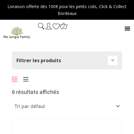
Aller
Livraison offerte dès 100€ pour les petits colis, Click & Collect
au
Bordeaux
contenu
Filtrer les produits
6 résultats affichés