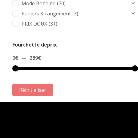
Mode Bohème
(70)
Paniers & rangement
(3)
PRIX DOUX
(31)
Fourchette deprix
0
€
—
289
€
Réinitialiser