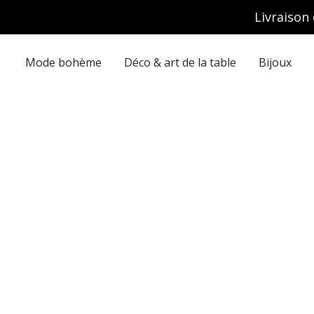
Aller
Livraison 
au
contenu
Mode bohème
Déco & art de la table
Bijoux