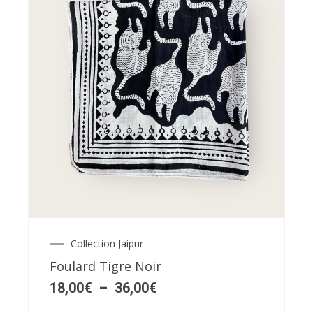
produit
Ce
produit
a
plusieurs
variations.
Les
Collection Jaipur
Plage
options
de
Foulard Tigre Noir
peuvent
prix :
18,00€
18,00
€
–
36,00
€
être
à
choisies