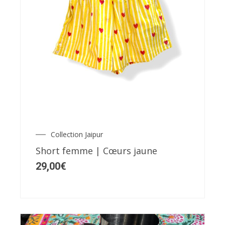
Ce
produit
a
plusieurs
variations.
Les
Collection Jaipur
options
Short femme | Cœurs jaune
peuvent
29,00
€
être
choisies
sur
la