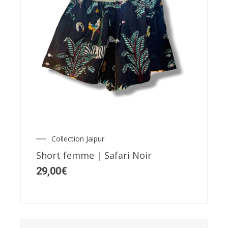
Ce
produit
a
plusieurs
variations.
Les
Collection Jaipur
options
Short femme | Safari Noir
peuvent
29,00
€
être
choisies
sur
la