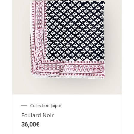
du
produit
Ce
produit
a
plusieurs
variations.
Les
Collection Jaipur
options
Foulard Noir
peuvent
36,00
€
être
choisies