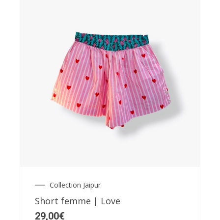
page
du
produit
Ce
produit
a
plusieurs
variations.
Les
Collection Jaipur
options
Short femme | Love
peuvent
29,00
€
être