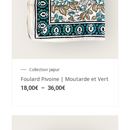
Ce
produit
a
plusieurs
variations.
Les
Collection Jaipur
Plage
options
de
Foulard Pivoine | Moutarde et Vert
peuvent
prix :
18,00€
18,00
€
–
36,00
€
être
à
choisies
36,00€
sur
la
page