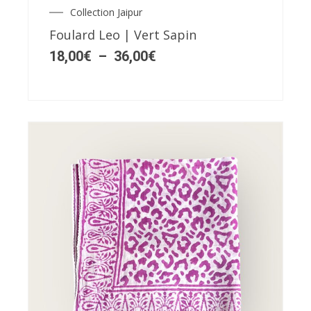
Collection Jaipur
Plage
options
de
Foulard Leo | Vert Sapin
peuvent
prix :
18,00€
18,00
€
–
36,00
€
être
à
choisies
36,00€
sur
la
page
du
produit
Ce
produit