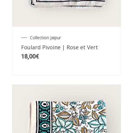
a
plusieurs
variations.
Les
Collection Jaipur
options
Foulard Pivoine | Rose et Vert
peuvent
18,00
€
être
choisies
sur
la
page
du
produit