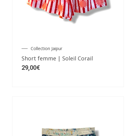
produit
a
plusieurs
variations.
Les
Collection Jaipur
options
Short femme | Soleil Corail
peuvent
29,00
€
être
choisies
sur
la
page
du
produit