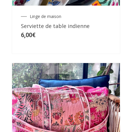
options
peuvent
Linge de maison
être
Serviette de table indienne
choisies
6,00
€
sur
la
page
du
produit