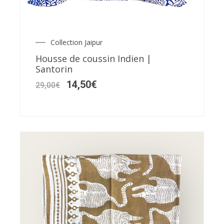
Collection Jaipur
Le
Le
prix
prix
Housse de coussin Indien |
initial
actuel
Santorin
était :
est :
29,00€.
14,50€.
14,50
€
29,00
€