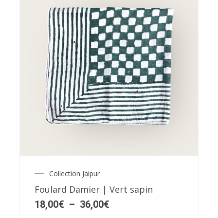
du
produit
Ce
produit
a
plusieurs
variations.
Les
Collection Jaipur
Plage
options
de
Foulard Damier | Vert sapin
peuvent
prix :
18,00€
18,00
€
–
36,00
€
être
à