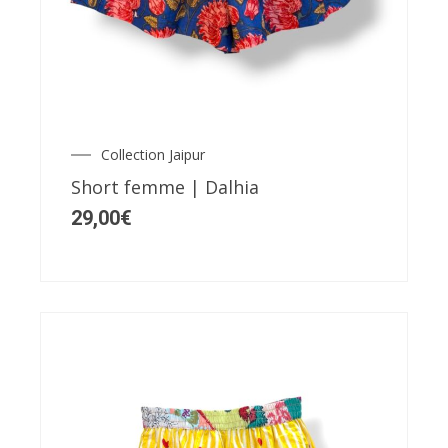
produit
a
plusieurs
variations.
Les
Collection Jaipur
options
Short femme | Dalhia
peuvent
29,00
€
être
choisies
sur
la
page
du
produit