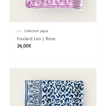
a
plusieurs
variations.
Les
Collection Jaipur
options
Foulard Leo | Rose
peuvent
36,00
€
être
choisies
sur
la
page
du
produit