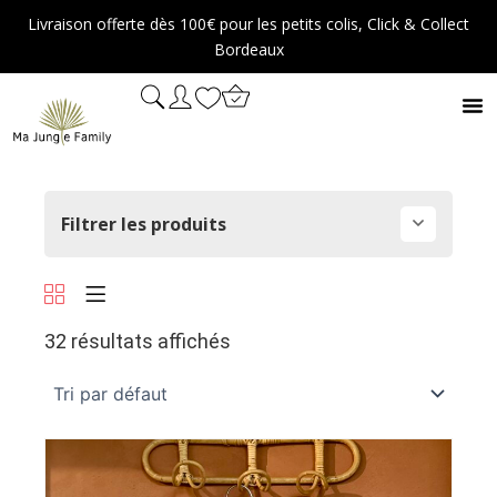
Aller
Livraison offerte dès 100€ pour les petits colis, Click & Collect
au
Bordeaux
contenu
Filtrer les produits
32 résultats affichés