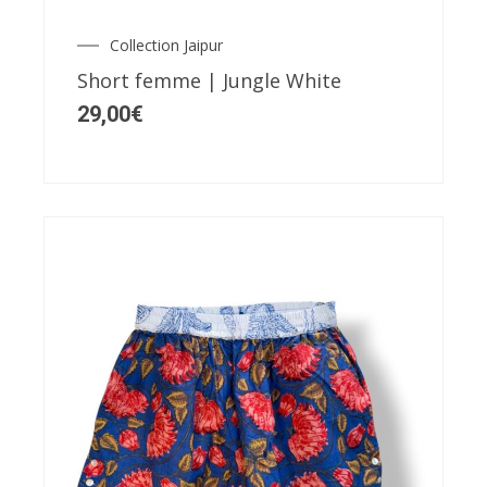
Les
Collection Jaipur
options
Short femme | Jungle White
peuvent
29,00
€
être
choisies
sur
la
page
du
produit
Ce