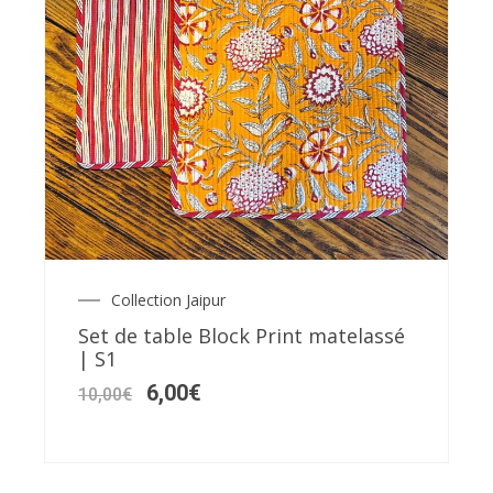
Collection Jaipur
Le
Le
prix
prix
Set de table Block Print matelassé
initial
actuel
| S1
était :
est :
10,00€.
6,00€.
6,00
€
10,00
€