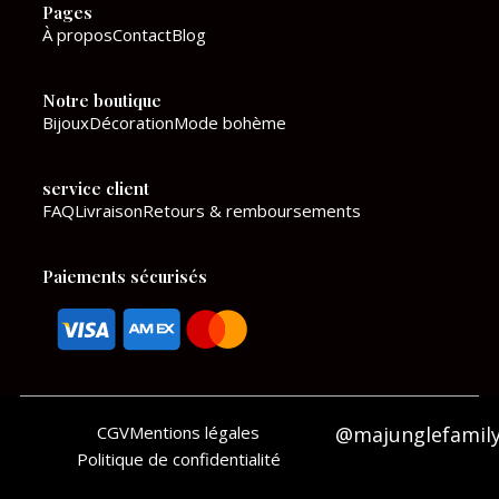
Pages
b
a
À propos
Contact
Blog
o
g
Notre boutique
o
r
Bijoux
Décoration
Mode bohème
k
a
service client
m
FAQ
Livraison
Retours & remboursements
Paiements sécurisés
CGV
Mentions légales
@majunglefamil
Politique de confidentialité