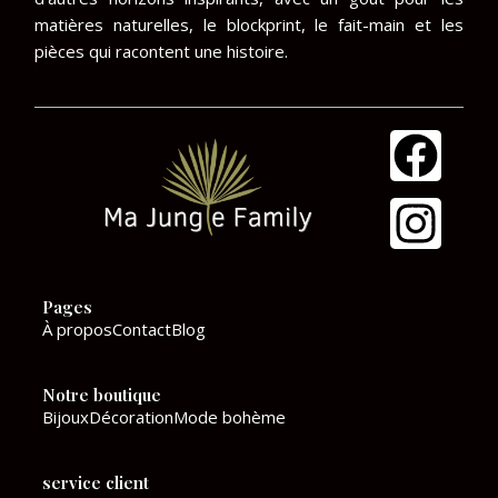
matières naturelles, le blockprint, le fait-main et les
pièces qui racontent une histoire.
F
I
a
n
c
s
e
t
Pages
b
a
À propos
Contact
Blog
o
g
Notre boutique
o
r
Bijoux
Décoration
Mode bohème
k
a
service client