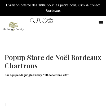
Aller
Livraison offerte dès 100€ pour les petits colis, Click & Collect
au
Bordeaux
contenu
Popup Store de Noël Bordeaux
Chartrons
Par
Equipe Ma Jungle Family
/
18 décembre 2020