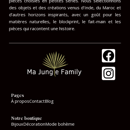
pièces choisies en petites séries. Nous sélectionnons
des objets et des créations venus d’Inde, du Maroc et
d’autres horizons inspirants, avec un goût pour les
matières naturelles, le blockprint, le fait-main et les
pièces qui racontent une histoire.
F
I
a
n
c
s
e
t
Pages
b
a
À propos
Contact
Blog
o
g
Notre boutique
o
r
Bijoux
Décoration
Mode bohème