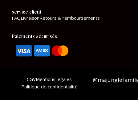
k
a
service client
m
FAQ
Livraison
Retours & remboursements
Paiements sécurisés
CGV
Mentions légales
@majunglefamil
Politique de confidentialité