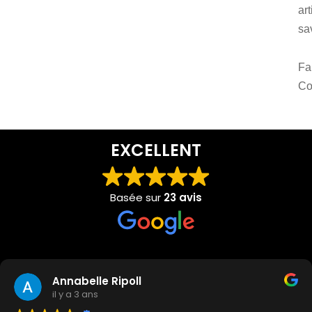
ar
sav
Fa
Co
EXCELLENT
Basée sur
23 avis
Annabelle Ripoll
il y a 3 ans