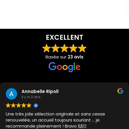
EXCELLENT
Basée sur
23 avis
Annabelle Ripoll
il y a 3 ans
ès jolie sélection originale et sans cesse
Supe
elée, un accueil toujours souriant … je
C'es
mande pleinement ! Bravo 🙌🏻
déco