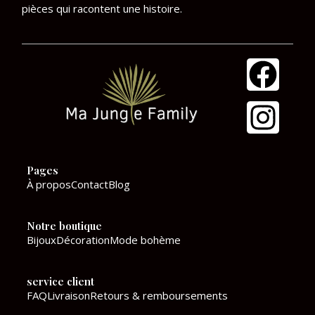
pièces qui racontent une histoire.
F
I
a
n
c
s
e
t
Pages
b
a
À propos
Contact
Blog
o
g
Notre boutique
o
r
Bijoux
Décoration
Mode bohème
k
a
service client
m
FAQ
Livraison
Retours & remboursements