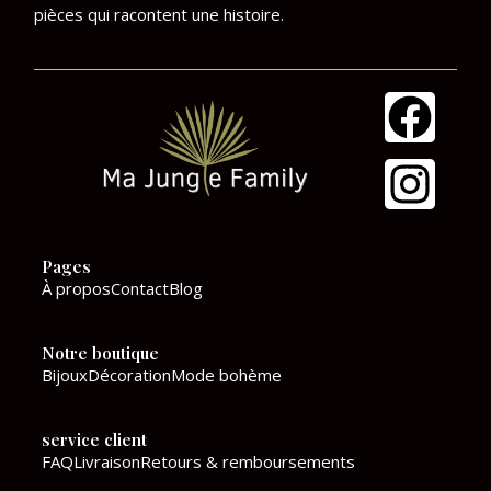
pièces qui racontent une histoire.
F
I
a
n
c
s
e
t
Pages
b
a
À propos
Contact
Blog
o
g
Notre boutique
o
r
Bijoux
Décoration
Mode bohème
k
a
service client
m
FAQ
Livraison
Retours & remboursements