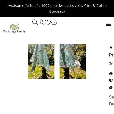
Aller
Livraison offerte dès 100€ pour les petits colis, Click & Collect
au
Bordeaux
contenu
Pa
36
Sa
l’