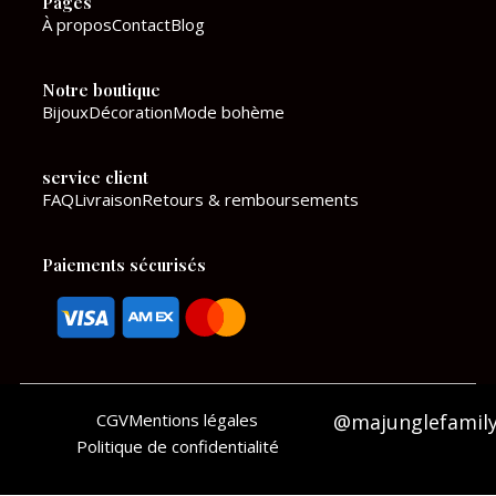
Pages
b
a
À propos
Contact
Blog
o
g
Notre boutique
o
r
Bijoux
Décoration
Mode bohème
k
a
service client
m
FAQ
Livraison
Retours & remboursements
Paiements sécurisés
CGV
Mentions légales
@majunglefamil
Politique de confidentialité